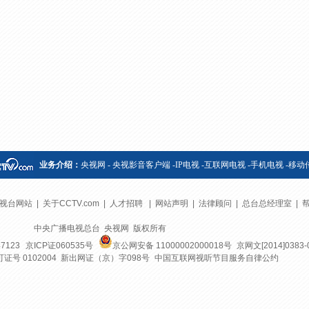
央博
非遗
文化
旅游
科普
健康
乐龄
阅读
云起
超级工厂
智敬中国
全民健康
颜选攻略
海洋
热播榜
总台企业白名单
业务介绍：
央视网
-
央视影音客户端
-
IP电视
-
互联网电视
-
手机电视
-
移动
视台网站
|
关于CCTV.com
|
人才招聘
|
网站声明
|
法律顾问
|
总台总经理室
|
中央广播电视总台 央视网 版权所有
7123
京ICP证060535号
京公网安备 11000002000018号
京网文[2014]0383-
号 0102004 新出网证（京）字098号
中国互联网视听节目服务自律公约