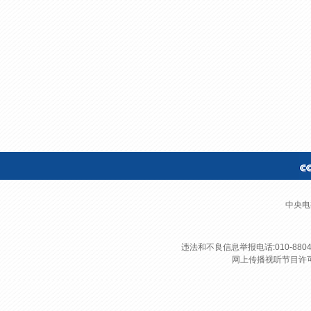
财经
教育
乡村振兴
生态环境
一带一路
大国智造
大国展会
大国保险
云顶对话
CCTV.节目官网
直播
节目单
栏目
片库
中央电
违法和不良信息举报电话:010-8804
网上传播视听节目许可证