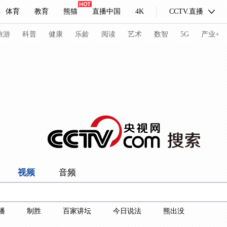
体育
教育
熊猫
直播中国
4K
CCTV.直播
式妙语
主持人
下载央视影音
热解读
天天学习
旅游
科普
健康
乐龄
阅读
艺术
数智
5G
产业+
纪录片网
国家大剧院
大型活动
科技
法治
文娱
人物
公益
图片
习式妙语
央视快评
央视网评
光华锐评
锋面
频道
VR/AR
4K专区
全景新闻
视频
音频
请入列
人生第一次
人生第二次
冬奥会
CBA
NBA
中超
国足
国际足球
网球
综
播
制胜
百家讲坛
今日说法
熊出没
体育江湖
文化体育
冰雪道路
足球道路