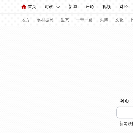
首页
时政
新闻
评论
视频
财经
人民领袖习近平
直播
海外频道
片库
iPanda
栏目大全
联播+
English
中国领导人
节目单
Монгол
听音
央视快评
微视频
习
地方
乡村振兴
生态
一带一路
央博
文化
总台春晚
网络春晚
共产党员网
秧纪录
新闻
国内
国际
评论
经济
军事
人民领袖习近平
联播+
热解读
天天学习
视频
小央视频
小央直播
直播中国
熊猫
网页
现场
前线
比划
快看
蓝海中国
新兵
体育
直播
竞猜
2026年世界杯
2026年
新闻联
VIP会员
CCTV奥林匹克频道
生活体育大会