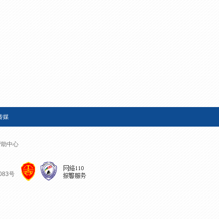
艺术
汽车
数智
5G
产业+
时尚
天气
才艺
网展
央央好物
传媒
帮助中心
083号