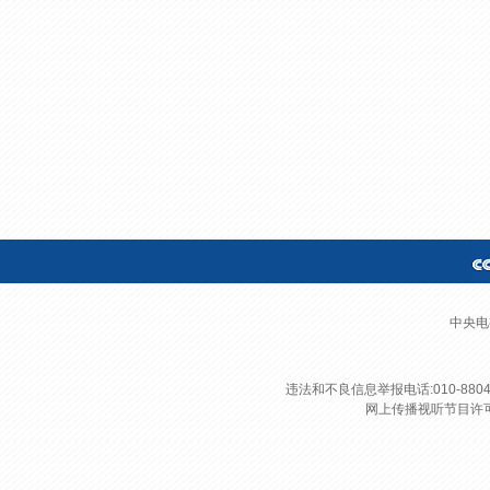
财经
教育
乡村振兴
生态环境
一带一路
大国智造
大国展会
大国保险
云顶对话
CCTV.节目官网
直播
节目单
栏目
片库
中央电
违法和不良信息举报电话:010-8804
网上传播视听节目许可证