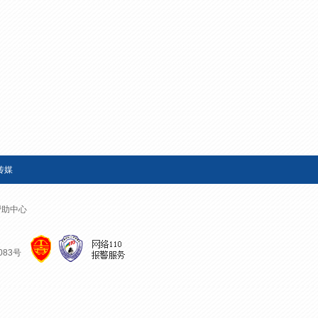
艺术
汽车
数智
5G
产业+
时尚
天气
才艺
网展
央央好物
传媒
帮助中心
083号