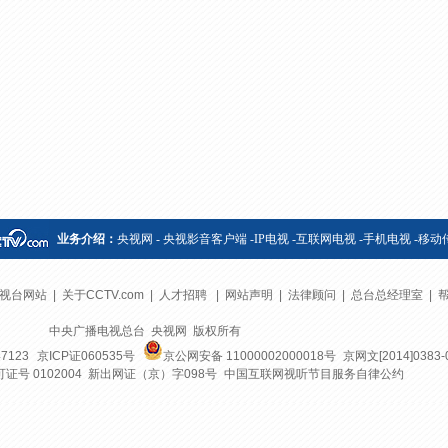
央博
非遗
文化
旅游
科普
健康
乐龄
阅读
云起
超级工厂
智敬中国
全民健康
颜选攻略
海洋
热播榜
总台企业白名单
业务介绍：
央视网
-
央视影音客户端
-
IP电视
-
互联网电视
-
手机电视
-
移动
视台网站
|
关于CCTV.com
|
人才招聘
|
网站声明
|
法律顾问
|
总台总经理室
|
中央广播电视总台 央视网 版权所有
7123
京ICP证060535号
京公网安备 11000002000018号
京网文[2014]0383-
号 0102004 新出网证（京）字098号
中国互联网视听节目服务自律公约