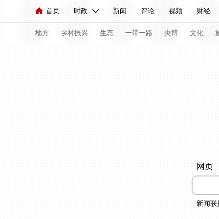
首页
时政
新闻
评论
视频
财经
人民领袖习近平
直播
海外频道
片库
iPanda
栏目大全
联播+
English
中国领导人
节目单
Монгол
听音
央视快评
微视频
习
地方
乡村振兴
生态
一带一路
央博
文化
总台春晚
网络春晚
共产党员网
秧纪录
新闻
国内
国际
评论
经济
军事
人民领袖习近平
联播+
热解读
天天学习
视频
小央视频
小央直播
直播中国
熊猫
网页
现场
前线
比划
快看
蓝海中国
新兵
体育
直播
竞猜
2026年世界杯
2026年
新闻联
VIP会员
CCTV奥林匹克频道
生活体育大会