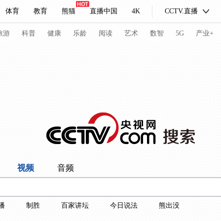
体育
教育
熊猫
直播中国
4K
CCTV.直播
式妙语
主持人
下载央视影音
热解读
天天学习
旅游
科普
健康
乐龄
阅读
艺术
数智
5G
产业+
纪录片网
国家大剧院
大型活动
科技
法治
文娱
人物
公益
图片
习式妙语
央视快评
央视网评
光华锐评
锋面
频道
VR/AR
4K专区
全景新闻
视频
音频
请入列
人生第一次
人生第二次
冬奥会
CBA
NBA
中超
国足
国际足球
网球
综
播
制胜
百家讲坛
今日说法
熊出没
体育江湖
文化体育
冰雪道路
足球道路