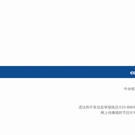
财经
教育
乡村振兴
生态环境
一带一路
大国智造
大国展会
大国保险
云顶对话
CCTV.节目官网
直播
节目单
栏目
片库
中央电
违法和不良信息举报电话:010-8804
网上传播视听节目许可证