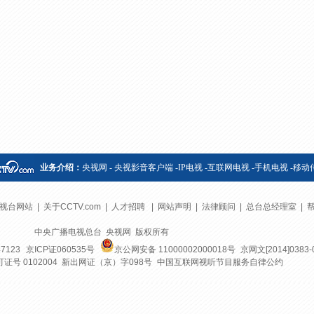
央博
非遗
文化
旅游
科普
健康
乐龄
阅读
云起
超级工厂
智敬中国
全民健康
颜选攻略
海洋
热播榜
总台企业白名单
业务介绍：
央视网
-
央视影音客户端
-
IP电视
-
互联网电视
-
手机电视
-
移动
视台网站
|
关于CCTV.com
|
人才招聘
|
网站声明
|
法律顾问
|
总台总经理室
|
中央广播电视总台 央视网 版权所有
7123
京ICP证060535号
京公网安备 11000002000018号
京网文[2014]0383-
号 0102004 新出网证（京）字098号
中国互联网视听节目服务自律公约