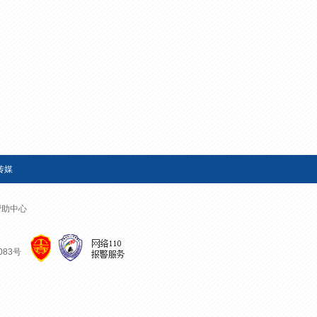
艺术
汽车
数智
5G
产业+
时尚
天气
才艺
网展
央央好物
传媒
帮助中心
083号