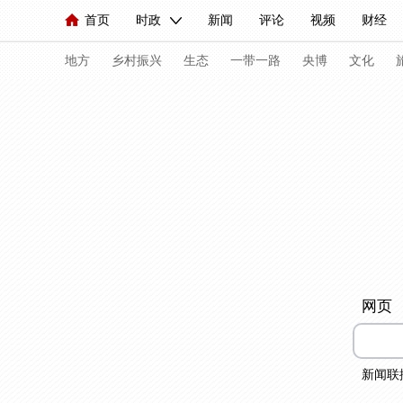
首页
时政
新闻
评论
视频
财经
人民领袖习近平
直播
海外频道
片库
iPanda
栏目大全
联播+
English
中国领导人
节目单
Монгол
听音
央视快评
微视频
习
地方
乡村振兴
生态
一带一路
央博
文化
总台春晚
网络春晚
共产党员网
秧纪录
新闻
国内
国际
评论
经济
军事
人民领袖习近平
联播+
热解读
天天学习
视频
小央视频
小央直播
直播中国
熊猫
网页
现场
前线
比划
快看
蓝海中国
新兵
体育
直播
竞猜
2026年世界杯
2026年
新闻联
VIP会员
CCTV奥林匹克频道
生活体育大会