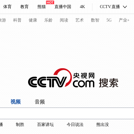
体育
教育
熊猫
直播中国
4K
CCTV.直播
式妙语
主持人
下载央视影音
热解读
天天学习
旅游
科普
健康
乐龄
阅读
艺术
数智
5G
产业+
纪录片网
国家大剧院
大型活动
科技
法治
文娱
人物
公益
图片
习式妙语
央视快评
央视网评
光华锐评
锋面
频道
VR/AR
4K专区
全景新闻
视频
音频
请入列
人生第一次
人生第二次
冬奥会
CBA
NBA
中超
国足
国际足球
网球
综
播
制胜
百家讲坛
今日说法
熊出没
体育江湖
文化体育
冰雪道路
足球道路